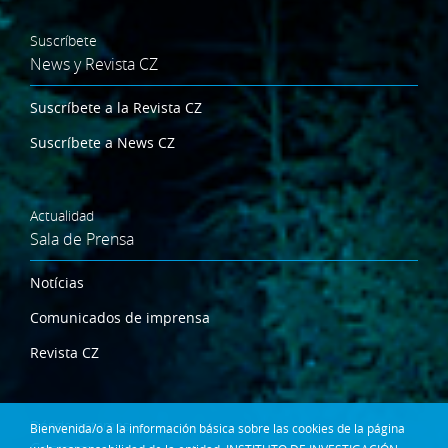
Suscríbete
News y Revista CZ
Suscríbete a la Revista CZ
Suscríbete a News CZ
Actualidad
Sala de Prensa
Notícias
Comunicados de imprensa
Revista CZ
Dónde estamos
Bienvenida/o a la información básica sobre las cookies de la página